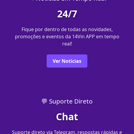
24/7
Fique por dentro de todas as novidades,
promoções e eventos da 14Vin APP em tempo
real!
Ver Notícias
💬 Suporte Direto
Chat
Suporte direto via Telegram, respostas rápidas e