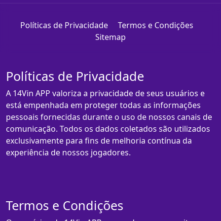
Políticas de Privacidade
Termos e Condições
Sitemap
Políticas de Privacidade
A 14Vin APP valoriza a privacidade de seus usuários e
está empenhada em proteger todas as informações
pessoais fornecidas durante o uso de nossos canais de
comunicação. Todos os dados coletados são utilizados
exclusivamente para fins de melhoria contínua da
experiência de nossos jogadores.
Termos e Condições