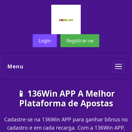
Login
Registrar-se
Menu
📱 136Win APP A Melhor
Plataforma de Apostas
Cadastre-se na 136Win APP para ganhar bônus no
cadastro e em cada recarga. Com a 136Win APP,