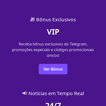
🎁 Bônus Exclusivos
VIP
Receba bônus exclusivos do Telegram,
promoções especiais e códigos promocionais
únicos!
Ver Bônus
📢 Notícias em Tempo Real
24/7