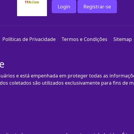
Login
Registrar-se
Políticas de Privacidade
Termos e Condições
Sitemap
de
usuários e está empenhada em proteger todas as informaçõ
os coletados são utilizados exclusivamente para fins de m