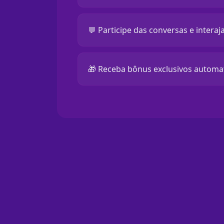
💬 Participe das conversas e interaj
🎁 Receba bônus exclusivos autom