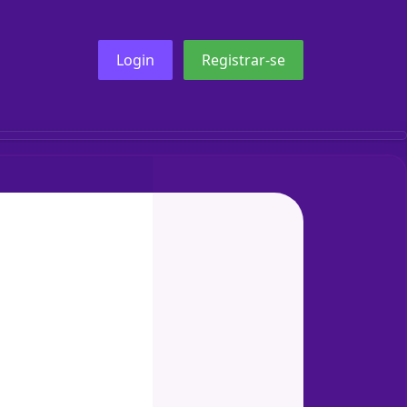
Login
Registrar-se