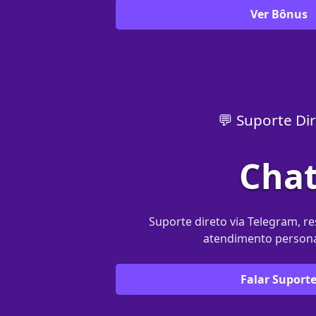
Ver Bônus
💬 Suporte Di
Cha
Suporte direto via Telegram, r
atendimento persona
Falar Suport