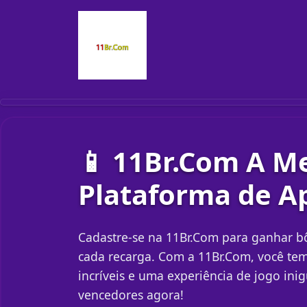
📱 11Br.Com A M
Plataforma de A
Cadastre-se na 11Br.Com para ganhar b
cada recarga. Com a 11Br.Com, você te
incríveis e uma experiência de jogo inig
vencedores agora!