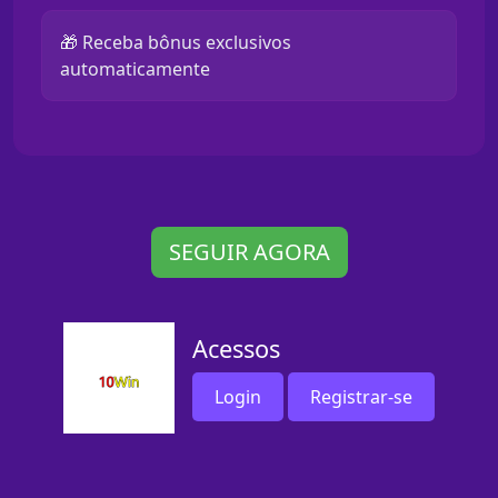
🎁 Receba bônus exclusivos
automaticamente
SEGUIR AGORA
Acessos
Login
Registrar-se