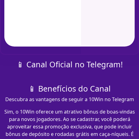
📱 Canal Oficial no Telegram!
📱 Benefícios do Canal
Descubra as vantagens de seguir a 10Win no Telegram
Sim, o 10Win oferece um atrativo bônus de boas-vindas
para novos jogadores. Ao se cadastrar, você poderá
aproveitar essa promoção exclusiva, que pode incluir
bônus de depósito e rodadas grátis em caça-níqueis. É